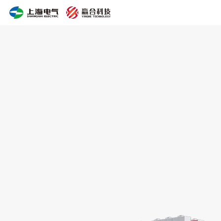
单/
双
层
挤
压
式
涂
布
机