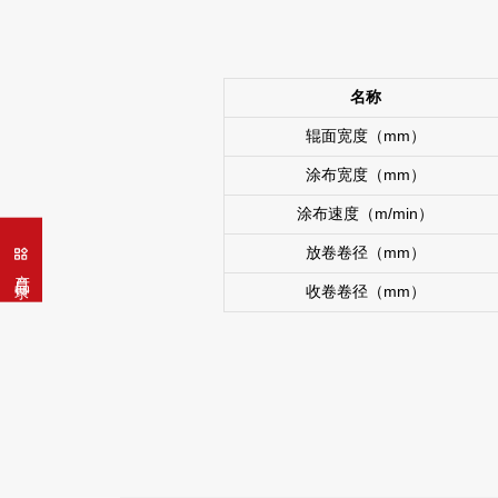
单/双层挤压式涂布机
双层Super-E涂布机
名称
Super-E S型涂布机
辊面宽度（mm）
凹版涂布机
涂布宽度（mm）
辊压分切一体机
涂布速度（m/min）
间隙涂辊压机
放卷卷径（mm）
产品目录
分切机
收卷卷径（mm）
蓝牙分条机
制卷系列
切叠系列
组装线系列