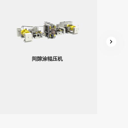
间隙涂辊压机
能
厂