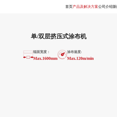
首页
产品及解决方案
公司介绍
新
单/双层挤压式涂布机
辊面宽度：
涂布速度:
Max.1600mm
Max.120m/min