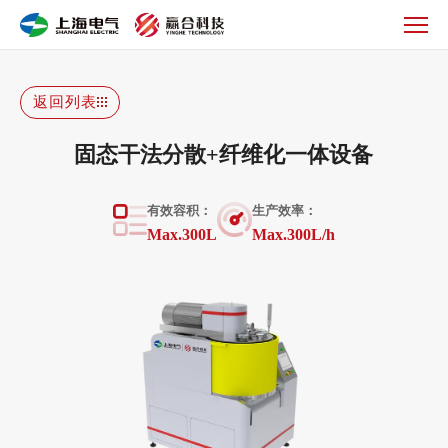
固
态
干
法
返回列表
分
散
固态干法分散+纤维化一体设备
+纤
维
有效容积：
⽣产效率：
化
Max.300L
Max.300L/h
一
体
设
备