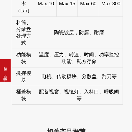
Max.10
Max.15
Max.60
Max.300
率
（L/h）
料筒、
分散盘
陶瓷镀层，防腐、耐磨
处理方
式
功能模
温度、压力、转速、时间、功率监控
块
功能、配方存储
搅拌模
产品目录
电机、传动模块、分散盘、刮刀等
块
桶盖模
配备视窗、视镜灯、入料口、呼吸阀
块
等
湿法固态电池装备
干法固态电池装备
固态干法分散+纤维化一体设备
相关产品推荐