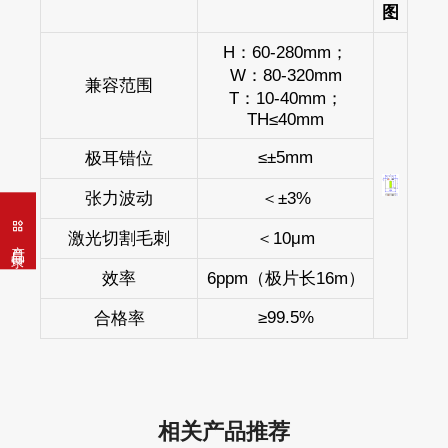
图
H：60-280mm；
W：80-320mm
兼容范围
T：10-40mm；
TH≤40mm
≤±5mm
极耳错位
张力波动
＜±3%
激光切割毛刺
＜10μm
产品目录
效率
6ppm（极片长16m）
≥99.5%
合格率
相关产品推荐