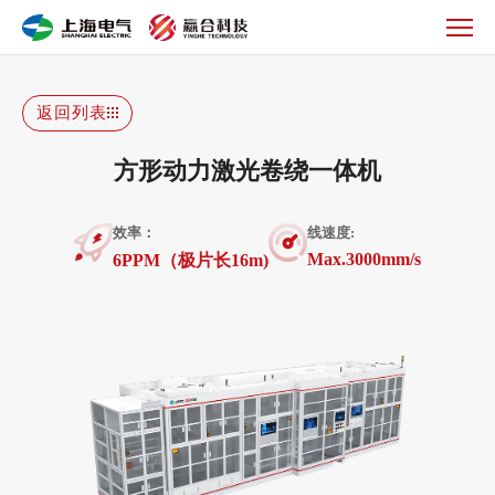
方
形
动
力
返回列表
激
卷
方形动力激光卷绕一体机
一
体
效率：
线速度:
机
Max.3000mm/s
6PPM（极片长16m)