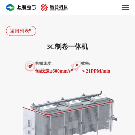
3C
制
片
卷
返回列表
绕
一
3C制卷一体机
体
机
机械速度：
效率:
恒线速≥600mm/s
＞21PPM/min