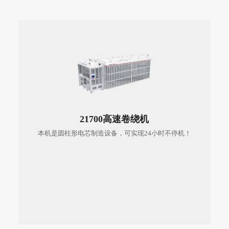
21700高速卷绕机
本机是圆柱形电芯制造设备，可实现24小时不停机！