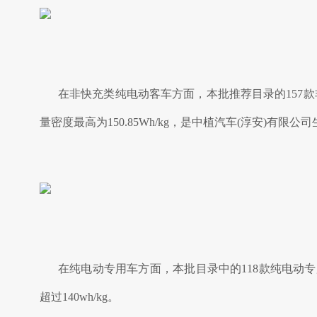
在非快充类纯电动客车方面，本批推荐目录的157款非快
量密度最高为150.85Wh/kg，是中植汽车(淳安)有限
在纯电动专用车方面，本批目录中的118款纯电动专用
超过140wh/kg。