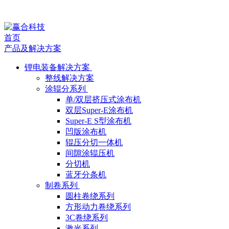
行
首页
业
产品及解决方案
动
锂电装备解决方案
整线解决方案
态
涂辊分系列
单/双层挤压式涂布机
双层Super-E涂布机
Super-E S型涂布机
凹版涂布机
辊压分切一体机
间隙涂辊压机
分切机
蓝牙分条机
制卷系列
圆柱卷绕系列
方形动力卷绕系列
3C卷绕系列
激光系列