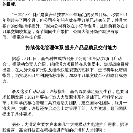
的目标。
“三年百亿目标”是赢合科技在2020年确定的发展目标。尽管2021
年刚过去了两个月，但公司今年的有效在手订单已超40亿元，并且大
客户的份额持续提升。“因为公司有效在手订单饱满，且目前有效在手
订单交期较紧急，春节期间生产繁忙，公司大部分岗位就没有放
假。”据赢合科技介绍。
持续优化管理体系 提升产品品质及交付能力
据悉，3月2日，赢合科技成功召开了公司“组织活力项目启动
会”。据活动负责人介绍，组织活力项目旨在从集团中、短期战略目标
出发，在人员快速扩张以及组织快速裂变的现状下，进行科学化培训
指导，为实现2021年利润指标增长，2022年订单突破百亿战略目标努
力。
谈及这次启动活动，许毅指出，赢合既要满足短期生存，也要追
求长期发展；2021年要在打造人力资源体系的基础下进行科学化改
革，用科学的核心管理工具打造活力团队，建立国际化团队，服务一
流客户。为此，许毅还在启动会上对管理干部、人力资源、顾问团队
提出了具体要求。
另外，为满足主要客户未来几年大规模动力电池扩产需求，据许
毅透露，赢合科技正在积极推进产能的扩增和人才招聘：