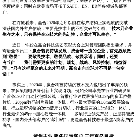
发了目前世界上效率最快的圆柱卷绕机，深获客户认可，与该客户的
深度绑定；同时在欧美市场开拓了SAFT、EN、ER等各领域头部客
户。
在许毅看来，赢合2020年之所以能在客户结构上实现质的突破，
深获国内外客户信赖，主要是技术上的不断突破与引领。
“技术乃企业
生存之本，只有保持企业技术的先进性，企业才可以生存。”
近日，许毅在赢合科技集团表彰大会上对管理团队提出要求，并
寄语全体员工：
赢合若要持续发展，成全球一流的企业，首先必须做
到“敬畏”——要敬畏技术、敬畏品质、敬畏承诺；同时，还要
有“谋”——我们需要更多的计划、规划、战略、风险控制、精益管
理，“只有这样赢合的未来才可期，赢合走向全球才不再是一句空
话！”
事实上，2020年，赢合科技持续的技术投入也结出了丰厚的硕
果，在多项锂电设备创新上实现引领。例如公司率先在行业内研发量
产首条590全自动软包组装线，首推行业速度最快的0.3S/p的多工位叠
片机，20ppm数码制片卷绕一体机，行业最大宽幅的1.6mm双层涂布
机，行业最窄切幅的2mm蓝牙分切机，行业最宽的1.3m辊分一体机，
行业最快的45ppm圆柱卷绕一体机……多项行业领先产品，正是其能成
功拿下国内外头部客户的“敲门砖”，更是赢合科技敢于聚焦A类客户的
底气。
聚焦主业 服务国际客户 三年百亿目标