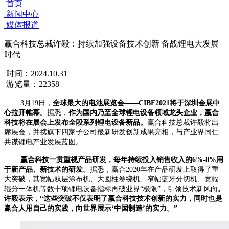
首页
新闻中心
媒体报道
赢合科技总裁许毅：持续加强设备技术创新 备战锂电大发展
时代
时间：2024.10.31
游览量：22358
3月19日，
全球最大的电池展览会——CIBF2021将于深圳会展中
心拉开帷幕。
据悉，
作为国内乃至全球锂电设备领域龙头企业，赢合
科技将在展会上发布全段系列锂电设备新品。
赢合科技总裁许毅将出
席展会，并携旗下四家子公司最新研发创新成果亮相，与产业界同仁
共谋锂电产业发展蓝图。
赢合科技一贯重视产品研发，每年持续投入销售收入的6%-8%用
于新产品、新技术的研发。
据悉，赢合2020年在产品研发上取得了重
大突破，其宽幅双层涂布机、大圆柱卷绕机、窄幅蓝牙分切机、宽幅
辊分一体机等数十项锂电设备指标再破业界“极限”，引领技术新风向
。
许毅表示，“这些突破不仅表明了赢合科技技术创新的实力，同时也是
赢合人用自己的实践，向世界展示‘中国制造’的实力。”