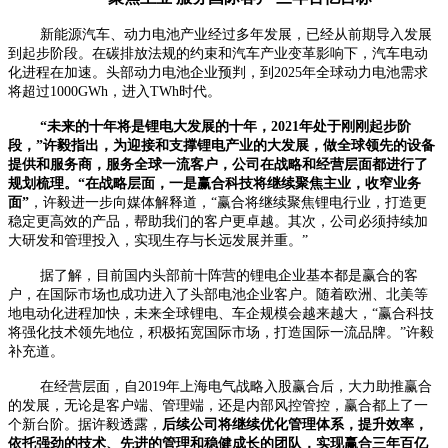
新能源汽车、动力电池产业经过多年发展，已经从前期导入发展
到起步阶段。在碳排放法规的约束和汽车产业变革影响下，汽车电动
化进程在加速。头部动力电池企业预判，到2025年全球动力电池需求
将超过1000GWh，进入TWh时代。
“未来的十年将是锂电大发展的十年，2021年处于刚刚起步阶
段，”许毅指出，为迎接和支撑锂电产业的大发展，做全球领先的设备
提供和服务商，服务全球一流客户，公司在战略和经营层面都进行了
规划梳理。“在战略层面，一是赢合科技将继续聚焦主业，收窄业务
面”
，许毅进一步向媒体解释道，“赢合将继续聚焦锂电行业，打造更
稳定更高效的产品，帮助我们的客户更卓越。其次，公司必须持续加
大研发和管理投入，实现生存与长远发展并重。”
据了解，目前国内头部前十阵营的锂电企业基本都是赢合的客
户，在国际市场也成功进入了头部电池企业客户。随着欧洲、北美等
地电动化进程加快，未来全球锂电、车企规模会越来越大，“赢合科技
将强化技术领先地位，积极拓宽国际市场，打造国际一流品牌。”许毅
补充道。
在经营层面，自2019年上海电气战略入股赢合后，大力助推赢合
的发展，无论是客户端、管理端，还是内部风控管控，赢合都上了一
个新台阶。据许毅透露，
后续公司将继续优化管理体系，提升效率，
依托强劲的技术、先进的管理和稳健成长的团队，实现赢合三年百亿