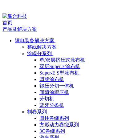
媒
首页
体
产品及解决方案
报
锂电装备解决方案
整线解决方案
道
涂辊分系列
单/双层挤压式涂布机
双层Super-E涂布机
Super-E S型涂布机
凹版涂布机
辊压分切一体机
间隙涂辊压机
分切机
蓝牙分条机
制卷系列
圆柱卷绕系列
方形动力卷绕系列
3C卷绕系列
激光系列