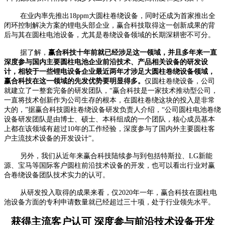
在业内率先推出18ppm大圆柱卷绕设备，同时还成为首家推出全
闭环控制解决方案的锂电头部企业，赢合科技取得这一创新成果的背
后与其在圆柱电池设备，尤其是卷绕设备领域的长期深耕密不可分。
据了解，
赢合科技十年前就已经涉足这一领域，并且多年来一直
深度参与国内主要圆柱电池企业前沿技术、产品相关设备的研发设
计，相较于一些锂电设备企业最近两年才涉足大圆柱卷绕设备领域，
赢合科技在这一领域的先发优势要明显得多。
仅圆柱卷绕设备，公司
就建立了一整套完备的研发团队，“赢合科技是一家技术推动型公司，
一直将技术创新作为公司生存的根本，在圆柱卷绕这块的投入是非常
大的，”据赢合科技圆柱卷绕设备研发负责人介绍，“公司圆柱电池卷绕
设备研发团队是由博士、硕士、本科组成的一个团队，核心成员基本
上都在该领域有超过10年的工作经验，深度参与了国内外主要圆柱客
户主流技术设备的开发设计”。
另外，我们从近年来赢合科技陆续参与到包括特斯拉、LG新能
源、宝马等国际客户圆柱前沿技术设备的开发，也可以看出行业对赢
合卷绕设备团队技术实力的认可。
从研发投入取得的成果来看，仅2020年一年，赢合科技在圆柱电
池设备方面的专利申请数量就已经超过三十项，处于行业领先水平。
获得主流客户认可 深度参与前沿技术设备开发