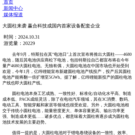
首页
新闻中心
媒体报道
大圆柱来袭 赢合科技成国内首家设备配套企业
时间：2024.10.31
游览量：20229
去年9月，特斯拉在其“电池日”上首次宣布将推出大圆柱——4680
电池，随后其电池供应商松下电池，包括特斯拉自己都宣布将在今年
量产4680大圆柱电池。无独有偶，大圆柱电池在中国市场也开始受到
欢迎，今年1月，亿纬锂能宣布新建圆柱电池产线投产，投产后其圆柱
电池产能将翻一倍扩增至5GWh。据了解，亿纬锂能新投产的圆柱电池
产线也即大圆柱产线。
圆柱电池本身工艺成熟、一致性好、标准化/自动化水平高、制造
成本低、PACK成组灵活，除了在电动汽车领域，其在3C消费、数码、
电动工具、智能穿戴和家居等领域也很受欢迎。另外，大圆柱电池相
交于传统小圆柱电池，能量密度更大、单体容量更高、输出功率更
强、制造成本更低……诸多优点，都意味着大圆柱将逐步成为圆柱电
池技术发展的主要趋势。
值得一提的是，大圆柱电池对于锂电卷绕设备的一致性、效率、