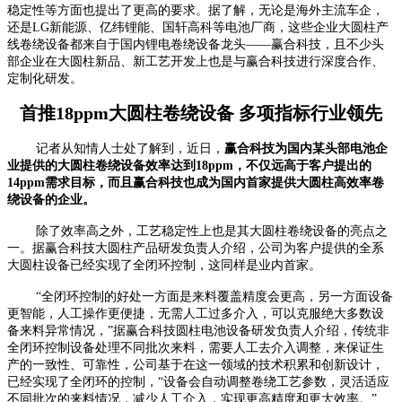
稳定性等方面也提出了更高的要求。据了解，无论是海外主流车企，
还是LG新能源、亿纬锂能、国轩高科等电池厂商，这些企业大圆柱产
线卷绕设备都来自于国内锂电卷绕设备龙头——赢合科技，且不少头
部企业在大圆柱新品、新工艺开发上也是与赢合科技进行深度合作、
定制化研发。
首推18ppm大圆柱卷绕设备 多项指标行业领先
记者从知情人士处了解到，近日，
赢合科技为国内某头部电池企
业提供的大圆柱卷绕设备效率达到18ppm，不仅远高于客户提出的
14ppm需求目标，而且赢合科技也成为国内首家提供大圆柱高效率卷
绕设备的企业。
除了效率高之外，工艺稳定性上也是其大圆柱卷绕设备的亮点之
一。据赢合科技大圆柱产品研发负责人介绍，公司为客户提供的全系
大圆柱设备已经实现了全闭环控制，这同样是业内首家。
“全闭环控制的好处一方面是来料覆盖精度会更高，另一方面设备
更智能，人工操作更便捷，无需人工过多介入，可以克服绝大多数设
备来料异常情况，”据赢合科技圆柱电池设备研发负责人介绍，传统非
全闭环控制设备处理不同批次来料，需要人工去介入调整，来保证生
产的一致性、可靠性，公司基于在这一领域的技术积累和创新设计，
已经实现了全闭环的控制，“设备会自动调整卷绕工艺参数，灵活适应
不同批次的来料情况，减少人工介入，实现更高精度和更大效率。”