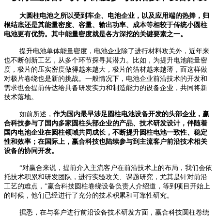
大圆柱电池之所以受到车企、电池企业，以及应用端的热捧，归
根结底还是其能量密度、容量、输出功率、成本等相较于传统小圆柱
电池更有优势。其中能量密度就是各方深挖的关键要素之一。
提升电池单体能量密度，电池企业除了进行材料攻关外，近年来
也不断创新工艺，从多个环节探寻其潜力。比如，为提升电池能量密
度，极片的压实密度做得越来越大，极片的箔材越来越薄，而这样做
对极片卷绕也是新的挑战。一般情况下，电池企业前沿技术的开发和
需求也会提前传达给具备研发实力和制造能力的设备企业，共同将新
技术落地。
如前所述，
作为国内最早涉足圆柱电池设备开发的头部企业，赢
合科技参与了国内多家圆柱头部企业的产品、技术研发设计，伴随着
国内电池企业在圆柱领域共同成长，不断提升圆柱电池一致性、稳定
性和效率；在国际上，赢合科技也陆续参与到主流客户前沿技术相关
设备的协同开发。
“对赢合来说，提前介入主流客户在前沿技术上的布局，我们会依
托技术积累和研发团队，进行实验攻关、课题研究，尤其是针对前沿
工艺的难点，”赢合科技圆柱卷绕设备负责人介绍道，等到项目开始上
的时候，他们已经进行了充分的技术积累和可靠性研究。
据悉，在与客户进行前沿设备技术研发方面，赢合科技圆柱卷绕