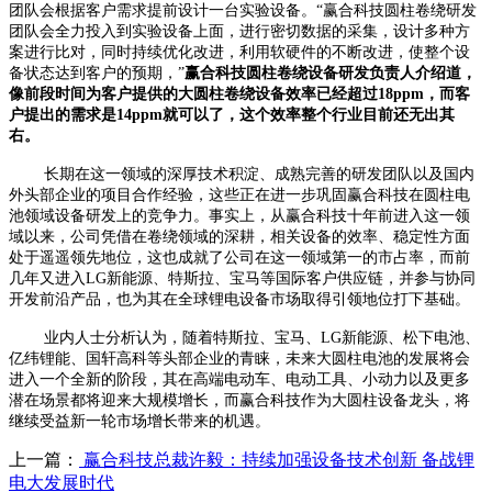
团队会根据客户需求提前设计一台实验设备。“赢合科技圆柱卷绕研发
团队会全力投入到实验设备上面，进行密切数据的采集，设计多种方
案进行比对，同时持续优化改进，利用软硬件的不断改进，使整个设
备状态达到客户的预期，”
赢合科技圆柱卷绕设备研发负责人介绍道，
像前段时间为客户提供的大圆柱卷绕设备效率已经超过18ppm，而客
户提出的需求是14ppm就可以了，这个效率整个行业目前还无出其
右。
长期在这一领域的深厚技术积淀、成熟完善的研发团队以及国内
外头部企业的项目合作经验，这些正在进一步巩固赢合科技在圆柱电
池领域设备研发上的竞争力。事实上，从赢合科技十年前进入这一领
域以来，公司凭借在卷绕领域的深耕，相关设备的效率、稳定性方面
处于遥遥领先地位，这也成就了公司在这一领域第一的市占率，而前
几年又进入LG新能源、特斯拉、宝马等国际客户供应链，并参与协同
开发前沿产品，也为其在全球锂电设备市场取得引领地位打下基础。
业内人士分析认为，随着特斯拉、宝马、LG新能源、松下电池、
亿纬锂能、国轩高科等头部企业的青睐，未来大圆柱电池的发展将会
进入一个全新的阶段，其在高端电动车、电动工具、小动力以及更多
潜在场景都将迎来大规模增长，而赢合科技作为大圆柱设备龙头，将
继续受益新一轮市场增长带来的机遇。
上一篇：
赢合科技总裁许毅：持续加强设备技术创新 备战锂
电大发展时代