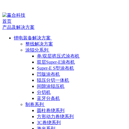
媒
首页
体
产品及解决方案
报
锂电装备解决方案
整线解决方案
道
涂辊分系列
单/双层挤压式涂布机
双层Super-E涂布机
Super-E S型涂布机
凹版涂布机
辊压分切一体机
间隙涂辊压机
分切机
蓝牙分条机
制卷系列
圆柱卷绕系列
方形动力卷绕系列
3C卷绕系列
激光系列