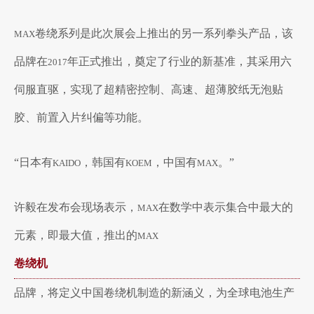
卷绕系列是此次展会上推出的另一系列拳头产品，该
MAX
品牌在
年正式推出，奠定了行业的新基准，其采用六
2017
伺服直驱，实现了超精密控制、高速、超薄胶纸无泡贴
胶、前置入片纠偏等功能。
“日本有
，韩国有
，中国有
。”
KAIDO
KOEM
MAX
许毅在发布会现场表示，
在数学中表示集合中最大的
MAX
元素，即最大值，推出的
MAX
卷绕机
品牌，将定义中国卷绕机制造的新涵义，为全球电池生产