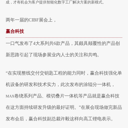
成，才有机会为客户提供智能化数字工厂解决方案的新模式。
两年一届的
CIBF
展会上，
赢合科技
一口气发布了
4
大系列共
6
款产品，其颇具颠覆性的产品创
新思路引起了现场参展业内人士的关注和共鸣。
“在实现整线交付交钥匙工程的能力同时，赢合科技强化单
机设备的研发和技术实力，此次发布的涂辊分一体机，
卷绕系列产品、模切叠片一体机等产品就是赢合科技
MAX
在这方面持续研发升级的最好证明。”在展会现场做完新品
发布会后，赢合科技副总裁许毅这样向高工锂电表示。