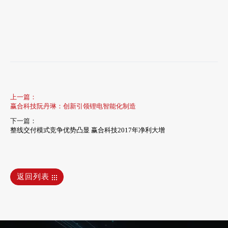
上一篇：
赢合科技阮丹琳：创新引领锂电智能化制造
下一篇：
整线交付模式竞争优势凸显 赢合科技2017年净利大增
返回列表