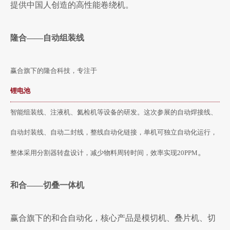
提供中国人创造的高性能卷绕机。
隆合——自动组装线
赢合旗下的隆合科技，专注于
锂电池
智能组装线、注液机、氦检机等设备的研发。这次参展的自动焊接线、
自动封装线、自动二封线，整线自动化链接，单机可独立自动化运行，
。
整体采用分割器转盘设计，减少物料周转时间，效率实现
20PPM
和合——切叠一体机
赢合旗下的和合自动化，核心产品是模切机、叠片机、切