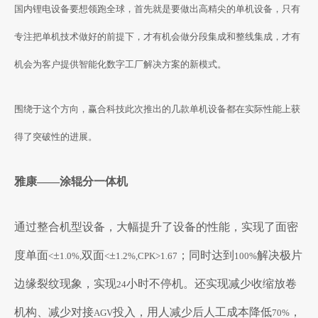
国内锂电设备要想领跑全球，首先就是要做出高精尖的单机设备，只有
专注把单机技术做好的前提下，才有机会做分段集成和整线集成，才有
机会为客户提供智能化数字工厂解决方案的新模式。
围绕于这个方向，赢合科技此次推出的几款单机设备都在实际性能上获
得了突破性的进展。
雅康——涂辊分一体机
通过整合机型设备，大幅提升了设备的性能，实现了面密
度单面
±
双面
±
；同时达到
解决极片
<
1.0%,
<
1.2%,CPK>1.67
100%
边缘裂纹现象，实现
小时不停机。还实现减少收缩放卷
24
机构、减少对接
投入，用人减少后人工成本降低
，
AGV
70%