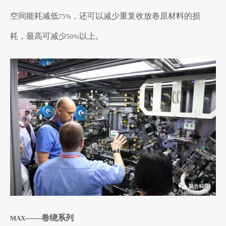
空间能耗减低
，还可以减少重复收放卷原材料的损
75%
耗，最高可减少
以上。
50%
——卷绕系列
MAX