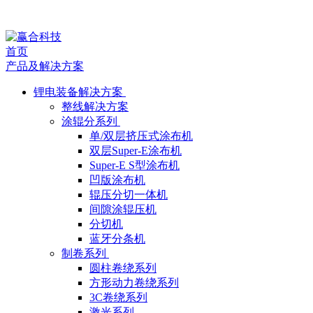
媒
首页
体
产品及解决方案
报
锂电装备解决方案
整线解决方案
道
涂辊分系列
单/双层挤压式涂布机
双层Super-E涂布机
Super-E S型涂布机
凹版涂布机
辊压分切一体机
间隙涂辊压机
分切机
蓝牙分条机
制卷系列
圆柱卷绕系列
方形动力卷绕系列
3C卷绕系列
激光系列