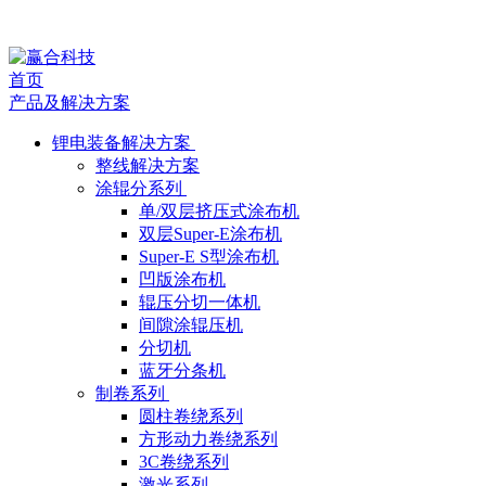
媒
首页
体
产品及解决方案
报
锂电装备解决方案
整线解决方案
道
涂辊分系列
单/双层挤压式涂布机
双层Super-E涂布机
Super-E S型涂布机
凹版涂布机
辊压分切一体机
间隙涂辊压机
分切机
蓝牙分条机
制卷系列
圆柱卷绕系列
方形动力卷绕系列
3C卷绕系列
激光系列