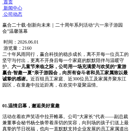
首页
新闻中心
公司动态
赢合二十载·创新向未来｜二十周年系列活动“六一亲子游园
会”温馨落幕
时间：2026.06.01
游览量：2160
二十年风雨同行，赢合科技的稳步成长，离不开每一位员工的
坚守与付出，更离不开身后每一个家庭的默默陪伴与温暖守
护。
六一儿童节来临之际，公司用一场充满爱与欢笑的“童游
赢合·智趣一夏”亲子游园会，向所有奋斗者和员工家属致以最
诚挚的感谢。
近百组员工家庭、近300位员工及家属齐聚东江
园区，在童趣中拉近距离，在欢笑中凝聚温情。
01.温情启幕，邂逅美好童趣
活动在着欢声笑语中拉开帷幕。公司“大家长”代表——副总裁
兼董事会秘书杨仝焕带着亲切的笑容，向到场的孩子们送上最
真挚的节日祝福，也向一直默默支持企业发展的员工家属道出