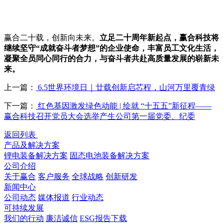
赢合二十载，创新向未来。
立足二十周年新起点，赢合科技将
继续坚守“成就奋斗者梦想”的企业使命，丰富员工文化生活，
凝聚全员同心同行的合力，与奋斗者共赴高质量发展的崭新未
来。
上一篇：
6.5世界环境日｜廿载创新启芯程，山河万里覆青绿
下一篇：
红色基因激发绿色动能 | 绘就 “十五五”新征程——
赢合科技召开党员大会选举产生公司第一届党委、纪委
返回列表
产品及解决方案
锂电装备解决方案
固态电池装备解决方案
公司介绍
关于赢合
客户服务
全球战略
创新研发
新闻中心
公司动态
媒体报道
行业动态
可持续发展
我们的行动
廉洁诚信
ESG报告下载