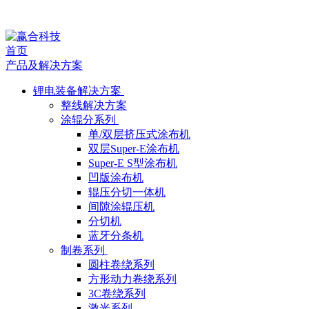
公
首页
司
产品及解决方案
动
锂电装备解决方案
整线解决方案
态
涂辊分系列
单/双层挤压式涂布机
双层Super-E涂布机
Super-E S型涂布机
凹版涂布机
辊压分切一体机
间隙涂辊压机
分切机
蓝牙分条机
制卷系列
圆柱卷绕系列
方形动力卷绕系列
3C卷绕系列
激光系列