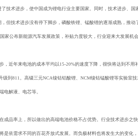
进了技术进步，使中国成为锂电行业主要国家。同时，技术进步、国
期，但技术进步没有停下脚步，磷酸铁锂、锰酸锂的逐渐成熟，推动了
5年国家公布新能源汽车发展政策，补贴力度较大，行业迎来大发展机
步，近年来电池的成本平均以15-20%的速度下降，很快将达到不
将升级到811。高镊三元NCA镍钴铝酸锂、NCM镍钴锰酸锂等实验室技
端电解液、电芯等。
在成品率上，所以做出的高端电池价格不占优势。行业技术进步之快
将是依需求不同的百花齐放式发展。而负极材料也将发生大的变化，