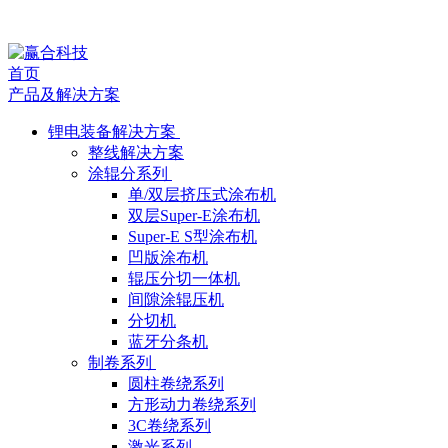
The
Battery
首页
产品及解决方案
Show
锂电装备解决方案
North
整线解决方案
涂辊分系列
America
单/双层挤压式涂布机
2025
双层Super-E涂布机
Super-E S型涂布机
凹版涂布机
辊压分切一体机
间隙涂辊压机
分切机
蓝牙分条机
制卷系列
圆柱卷绕系列
方形动力卷绕系列
3C卷绕系列
激光系列