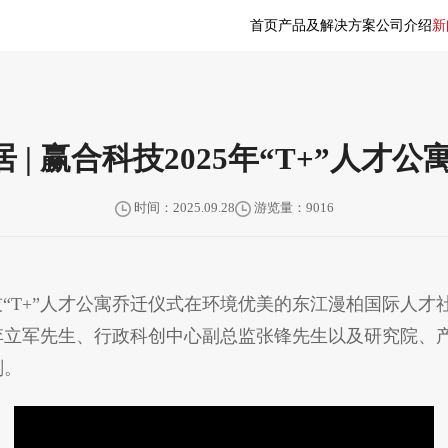
首页
产品及解决方案
公司介绍
新
| 赢合科技2025年“T+”人才
时间：2025.09.28
游览量：9016
技“T+”人才公寓乔迁仪式在环境优美的东江漫柏国际人
李立军先生、行政科创中心副总监张锋先生以及研究院、
刻。