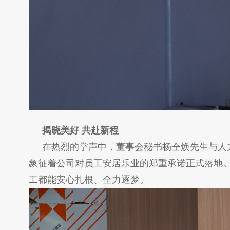
揭晓美好 共赴新程
在热烈的掌声中，董事会秘书杨仝焕先生与人力
象征着公司对员工安居乐业的郑重承诺正式落地
工都能安心扎根、全力逐梦。