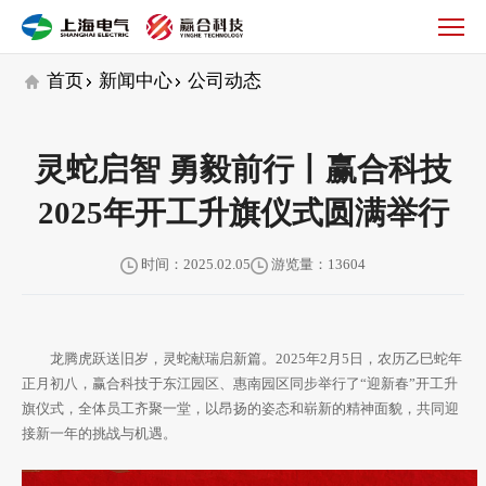
公
司
动
首页
新闻中心
公司动态
态
灵蛇启智 勇毅前行丨赢合科技
2025年开工升旗仪式圆满举行
时间：2025.02.05
游览量：13604
龙腾虎跃送旧岁，灵蛇献瑞启新篇。2025年2月5日，农历乙巳蛇年
正月初八，赢合科技于东江园区、惠南园区同步举行了“迎新春”开工升
旗仪式，全体员工齐聚一堂，以昂扬的姿态和崭新的精神面貌，共同迎
接新一年的挑战与机遇。