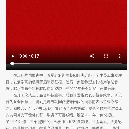
在庄严的国歌声中，五星红旗迎着朝阳冉冉升起，全体员工肃立注
目，以最崇高的敬意开启崭新征程。随后，象征希望的礼炮声响彻云
霄，昭示着赢合科技将以崭新姿态，在2025年开创新局、再攀高峰。
在开工仪式上，赢合科技董事、总裁何爱彬发表了新春致辞。何总
首先向全体员工，特别是春节期间仍坚守岗位的同事们表示了衷心感
谢。回顾2024年，锂电装备行业经历了严峻挑战，赢合科技在全体员工
的共同努力下稳健前行，取得了可喜成绩。展望2025年，何总提出
了“三个严抓、三个提升”的工作要求，即严抓管理、严抓成本、严抓纪
律，提升技术创新、提升产品质量、提升工作效率，并强调：“开局就