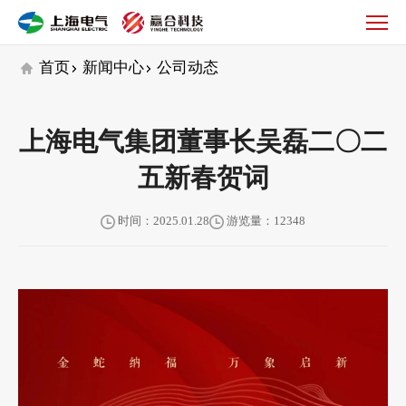
公
司
动
首页
新闻中心
公司动态
态
上海电气集团董事长吴磊二〇二
五新春贺词
时间：2025.01.28
游览量：12348