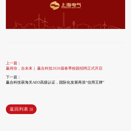
上一篇：
赢得你，合未来｜ 赢合科技2026届春季校园招聘正式开启
下一篇：
赢合科技获海关AEO高级认证，国际化发展再添“信用王牌”
返回列表