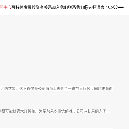
闻中心
可持续发展
投资者关系
加入我们
联系我们
选择语言 / CN
大西北的苹果。这不仅仅是公司向员工表达了一份节日问候，同时也是向
获很可能就要大打折扣。为帮助果农排忧解难，公司从甘肃购入了一