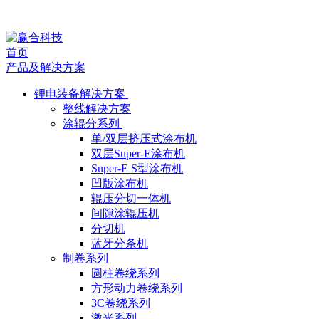
公
首页
司
产品及解决方案
动
锂电装备解决方案
整线解决方案
态
涂辊分系列
单/双层挤压式涂布机
双层Super-E涂布机
Super-E S型涂布机
凹版涂布机
辊压分切一体机
间隙涂辊压机
分切机
蓝牙分条机
制卷系列
圆柱卷绕系列
方形动力卷绕系列
3C卷绕系列
激光系列