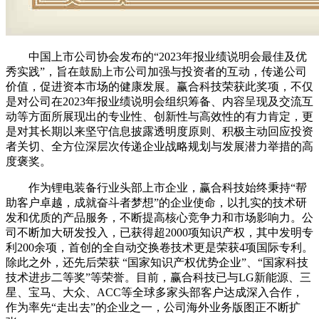
中国上市公司协会发布的“2023年报业绩说明会最佳及优
秀实践”，旨在鼓励上市公司加强与投资者的互动，传递公司
价值，促进资本市场的健康发展。赢合科技荣获此奖项，不仅
是对公司在2023年报业绩说明会组织筹备、内容呈现及交流互
动等方面所展现出的专业性、创新性与高效性的有力肯定，更
是对其长期以来坚守信息披露透明度原则、积极主动回应投资
者关切、全方位深层次传递企业战略规划与发展潜力举措的高
度褒奖。
作为锂电装备行业头部上市企业，赢合科技始终秉持“帮
助客户卓越，成就奋斗者梦想”的企业使命，以扎实的技术研
发和优质的产品服务，不断提高核心竞争力和市场影响力。公
司不断加大研发投入，已获得超2000项知识产权，其中发明专
利200余项，首创的全自动交换卷技术更是荣获4项国际专利。
除此之外，还先后荣获 “国家知识产权优势企业”、“国家科技
技术进步二等奖”等荣誉。目前，赢合科技已与LG新能源、三
星、宝马、大众、ACC等全球多家头部客户达成深入合作，
作为率先“走出去”的企业之一，公司海外业务版图正不断扩