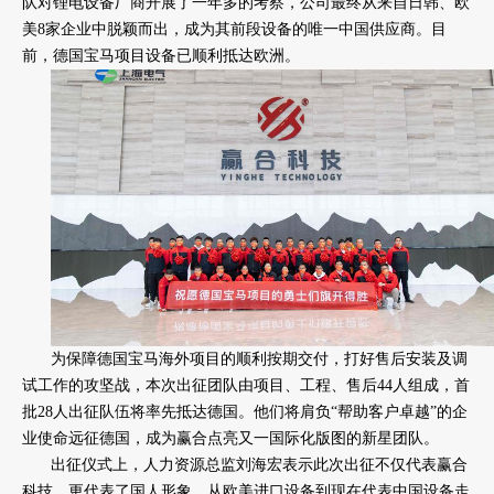
队对锂电设备厂商开展了一年多的考察，公司最终从来自日韩、欧
美8家企业中脱颖而出，成为其前段设备的唯一中国供应商。目
前，德国宝马项目设备已顺利抵达欧洲。
为保障德国宝马海外项目的顺利按期交付，打好售后安装及调
试工作的攻坚战，本次出征团队由项目、工程、售后44人组成，首
批28人出征队伍将率先抵达德国。他们将肩负“帮助客户卓越”的企
业使命远征德国，成为赢合点亮又一国际化版图的新星团队。
出征仪式上，人力资源总监刘海宏表示此次出征不仅代表赢合
科技，更代表了国人形象。从欧美进口设备到现在代表中国设备走