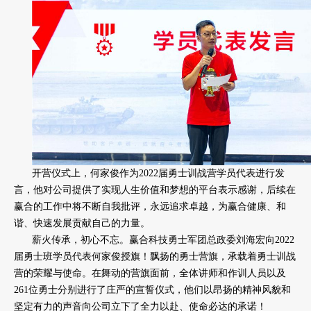
开营仪式上，何家俊作为2022届勇士训战营学员代表进行发
言，他对公司提供了实现人生价值和梦想的平台表示感谢，后续在
赢合的工作中将不断自我批评，永远追求卓越，为赢合健康、和
谐、快速发展贡献自己的力量。
薪火传承，初心不忘。赢合科技勇士军团总政委刘海宏向2022
届勇士班学员代表何家俊授旗！飘扬的勇士营旗，承载着勇士训战
营的荣耀与使命。在舞动的营旗面前，全体讲师和作训人员以及
261位勇士分别进行了庄严的宣誓仪式，他们以昂扬的精神风貌和
坚定有力的声音向公司立下了全力以赴、使命必达的承诺！