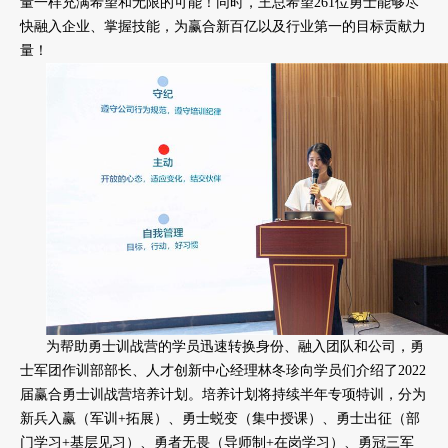
量一样充满希望和无限的可能！同时，王总希望261位勇士能够尽
快融入企业、掌握技能，为赢合新百亿以及行业第一的目标贡献力
量！
为帮助勇士训战营的学员迅速转换身份、融入团队和公司，勇
士军团作训部部长、人才创新中心经理林冬珍向学员们介绍了2022
届赢合勇士训战营培养计划。培养计划将持续半年专项特训，分为
新兵入赢（军训+拓展）、勇士蜕变（集中授课）、勇士出征（部
门学习+基层见习）、勇者无畏（导师制+在岗学习）、勇冠三军