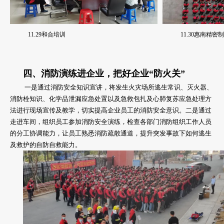
11.29和合培训
11.30惠南精
四、
消防演练进企业，把好企业“防火关”
一是通过消防安全知识宣讲，将发生火灾场所逃生常识、灭火器、
消防栓知识、化学品泄漏应急处置以及急救包扎及心肺复苏应急处理方
法进行现场宣传及教学，切实提高企业员工的消防安全意识。二是通过
走进车间，组织员工参加消防安全演练，检查各部门消防组织工作人员
的分工协调能力，让员工熟悉消防疏散通道，提升突发事故下如何逃生
及救护的自防自救能力。