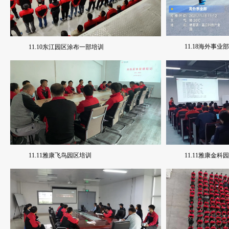
11.18海外事业
11.10东江园区涂布一部培训
11.11雅康飞鸟园区培训
11.11雅康金科