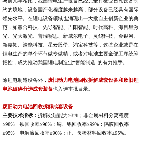
与前几年相比，我国
锂电生产设备
已经完全打破受日韩设备制
约的境地，设备国产化程度越来越高，部分设备已经具有国际
领先水平。在锂电设备领域也涌现出一大批自主创新企业的典
范，如赢合科技、先导智能、吉阳智能、时代高科、海目星激
光、光大激光、普瑞赛思、新威尔电子、灵鸽科技、金银河、
新嘉拓、浩能科技、星云股份、鸿宝科技等，这些企业或是在
锂电生产的单个环节做专做精，或者对电池主要全部工序统筹
把控，成为推动我国锂电制造业“智能制造”的有力推手。
除锂电制造设备外，
废旧
动力电池
回收拆解成套设备和废旧锂
电池破碎分选成套装备
也
入选本批目录。
废旧动力电池回收拆解成套设备
主要技术指标：
拆解处理能力≥3t/h；非金属材料分离程度
≥98%；铁回收率≥98%；铜、铝回收率≥99%；隔膜回收率
≥95%；电解液回收率≥90%；正、负极材料回收率≥95%。