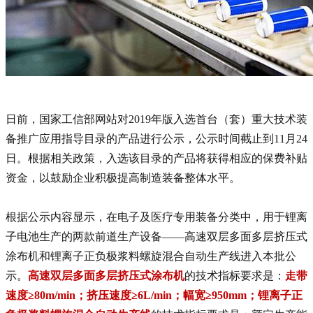
日前，国家工信部网站对2019年版入选首台（套）重大技术装
备推广应用指导目录的产品进行公示，公示时间截止到11月24
日。根据相关政策，入选该目录的产品将获得相应的保费补贴
资金，以鼓励企业积极提高制造装备整体水平。
根据公示内容显示，在电子及医疗专用装备分类中，用于锂离
子电池
生产的两款前道生产设备
——高速双层多面多层挤压式
涂布机和锂离子正负极浆料螺旋混合自动生产线进入本批公
示。
高速双层多面多层挤压式涂布机
的技术指标要求是：
走带
速度
≥80m/min；挤压速度≥6L/min；幅宽≥950mm；锂离子正