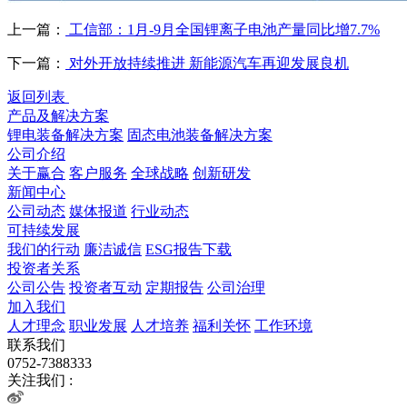
上一篇：
工信部：1月-9月全国锂离子电池产量同比增7.7%
下一篇：
对外开放持续推进 新能源汽车再迎发展良机
返回列表
产品及解决方案
锂电装备解决方案
固态电池装备解决方案
公司介绍
关于赢合
客户服务
全球战略
创新研发
新闻中心
公司动态
媒体报道
行业动态
可持续发展
我们的行动
廉洁诚信
ESG报告下载
投资者关系
公司公告
投资者互动
定期报告
公司治理
加入我们
人才理念
职业发展
人才培养
福利关怀
工作环境
联系我们
0752-7388333
关注我们 :