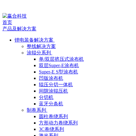
行
首页
业
产品及解决方案
动
锂电装备解决方案
整线解决方案
态
涂辊分系列
单/双层挤压式涂布机
双层Super-E涂布机
Super-E S型涂布机
凹版涂布机
辊压分切一体机
间隙涂辊压机
分切机
蓝牙分条机
制卷系列
圆柱卷绕系列
方形动力卷绕系列
3C卷绕系列
激光系列