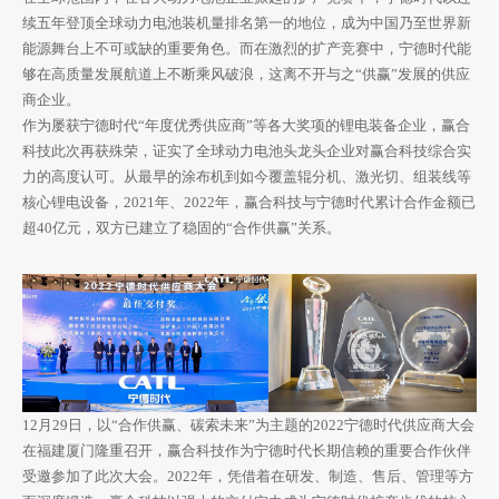
续五年登顶全球动力电池装机量排名第一的地位，成为中国乃至世界新
能源舞台上不可或缺的重要角色。而在激烈的扩产竞赛中，宁德时代能
够在高质量发展航道上不断乘风破浪，这离不开与之“供赢”发展的供应
商企业。
作为屡获宁德时代“年度优秀供应商”等各大奖项的锂电装备企业，赢合
科技此次再获殊荣，证实了全球动力电池头龙头企业对赢合科技综合实
力的高度认可。从最早的涂布机到如今覆盖辊分机、激光切、组装线等
核心锂电设备，2021年、2022年，赢合科技与宁德时代累计合作金额已
超40亿元，双方已建立了稳固的“合作供赢”关系。
12月29日，以“合作供赢、碳索未来”为主题的2022宁德时代供应商大会
在福建厦门隆重召开，赢合科技作为宁德时代长期信赖的重要合作伙伴
受邀参加了此次大会。2022年，凭借着在研发、制造、售后、管理等方