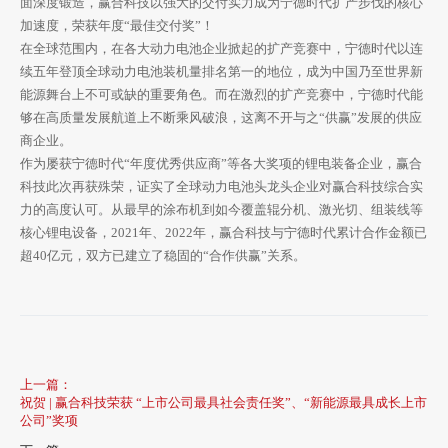
面深度锻造，赢合科技以强大的交付实力成为宁德时代扩产步伐的核心
加速度，荣获年度“最佳交付奖”！
在全球范围内，在各大动力电池企业掀起的扩产竞赛中，宁德时代以连
续五年登顶全球动力电池装机量排名第一的地位，成为中国乃至世界新
能源舞台上不可或缺的重要角色。而在激烈的扩产竞赛中，宁德时代能
够在高质量发展航道上不断乘风破浪，这离不开与之“供赢”发展的供应
商企业。
作为屡获宁德时代“年度优秀供应商”等各大奖项的锂电装备企业，赢合
科技此次再获殊荣，证实了全球动力电池头龙头企业对赢合科技综合实
力的高度认可。从最早的涂布机到如今覆盖辊分机、激光切、组装线等
核心锂电设备，2021年、2022年，赢合科技与宁德时代累计合作金额已
超40亿元，双方已建立了稳固的“合作供赢”关系。
上一篇：
祝贺 | 赢合科技荣获 “上市公司最具社会责任奖”、“新能源最具成长上市
公司”奖项