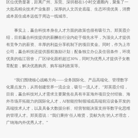
区位优势显著，距离广州、东莞、深圳都在1小时交通圈内，聚集了一
大批高精尖技术产业集群，深厚的人文历史底蕴、生态环境优美，消费
成本居住成本远低于周边一线城市。
事实上，赢合科技本身在人才方面的政策也很有吸引力。郑英霞介
绍，目前赢合科技提供的薪酬在行业内处于领先水平，为顶尖人才提供
有竞争力的薪资、丰厚的利益分享机制下的项目奖金。同时，作为上市
公司，赢合科技还提供股权激励计划；配备独立办公及住宿条件，环境
优美的临江宿舍，厂区绿化面积超过30%，同时为优秀人才提供子女教
育配套，解决优惠购房、购车福利政策等。
“我们围绕核心战略方向——业务国际化、产品高端化、管理数字
化重点发力，从而创建世界一流企业，吸引一流人才。”郑英霞介绍，
目前，赢合科技对人才需求主要聚焦在具有丰富海外项目交付经验、海
外市场开拓能力的国际化人才，AI智能控制领域或高端前沿设备开发的
高端技术人才，以及具备大数据分析、经营智能决策支持等数字化思维
的管理人才。郑英霞说：“我们秉持‘任人唯贤，贡献为先’的人才理念，
广纳海内外优秀人才。”