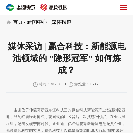
媒
体
报
首页
新闻中心
媒体报道
道
媒体采访 | 赢合科技：新能源电
池领域的 "隐形冠军" 如何炼
成？
时间：2025.03.18
游览量：16051
走进位于仲恺高新区东江科技园的赢合科技新能源产业智能制造基
地，只见红墙绿树掩映，花园式的厂区背后，科技感“十足”。在企业展
厅里，记者发现宁德时代、比亚迪、亿纬锂能等新能源电池龙头企业，
都是赢合科技的客户，赢合科技可以说是新能源电池大行其道的“幕后