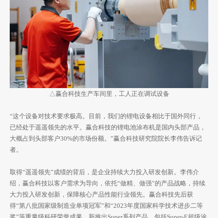
△赢合科技生产车间里，工人正在调试设备
“这个设备对技术要求极高。目前，我们的锂电设备相比于国外同行，
已经处于遥遥领先的水平。赢合科技的锂电池涂布机是国内头部产品，
大概占到头部客户30%的市场份额。”赢合科技研究院院长李伟告诉记
者。
取得“遥遥领先”成绩的背后，是企业持续大力投入研发创新。李伟介
绍，赢合科技以客户需求为导向，依托“做精、做强”的产品战略，持续
大力投入研发创新，保障核心产品性能行业领先。赢合科技先后获
得“第八批国家级制造业单项冠军”和“2023年度国家科学技术进步二等
奖”等重量级科研荣誉成果，新推出Super系列产品，包括Super-E超级涂