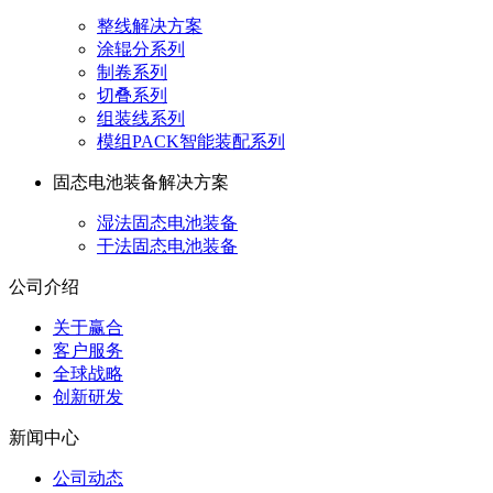
整线解决方案
涂辊分系列
制卷系列
切叠系列
组装线系列
模组PACK智能装配系列
固态电池装备解决方案
湿法固态电池装备
干法固态电池装备
公司介绍
关于赢合
客户服务
全球战略
创新研发
新闻中心
公司动态