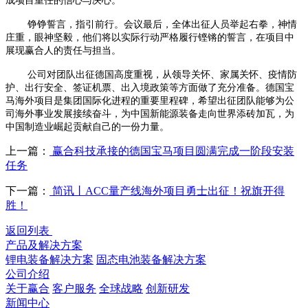
成项目重任的信心与决心。
铮铮誓言，指引前行。会议最后，全体出征人员举起右拳，神情
庄重，眼神坚毅，他们将以实际行动严格履行铿锵的誓言，在项目中
展现赢合人的责任与担当。
公司对团队出征德国高度重视，从领导关怀、家属关怀、疫情防
护、出行安全、签证机票、出入境政策等方面做了充分准备。德国宝
马海外项目是集团国际化进程的重要里程碑，希望出征团队能够为公
司海外事业发展接续奋斗，为中国新能源装备走向世界添砖加瓦，为
中国制造业崛起贡献自己的一份力量。
上一篇：
赢合科技承接的德国宝马项目圆满完成一阶段安装
任务
下一篇：
简讯丨ACC量产线海外项目勇士出征！祝旗开得
胜！
返回列表
产品及解决方案
锂电装备解决方案
固态电池装备解决方案
公司介绍
关于赢合
客户服务
全球战略
创新研发
新闻中心