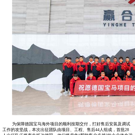
为保障德国宝马海外项目的顺利按期交付，打好售后安装及调试
工作的攻坚战，本次出征团队由项目、工程、售后44人组成，首批28