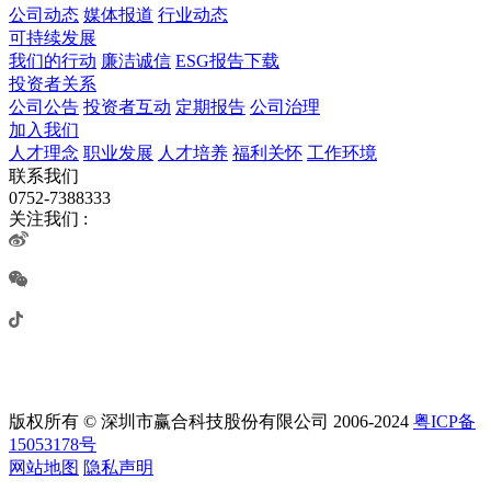
公司动态
媒体报道
行业动态
可持续发展
我们的行动
廉洁诚信
ESG报告下载
投资者关系
公司公告
投资者互动
定期报告
公司治理
加入我们
人才理念
职业发展
人才培养
福利关怀
工作环境
联系我们
0752-7388333
关注我们 :
版权所有 © 深圳市赢合科技股份有限公司 2006-2024
粤ICP备
15053178号
网站地图
隐私声明