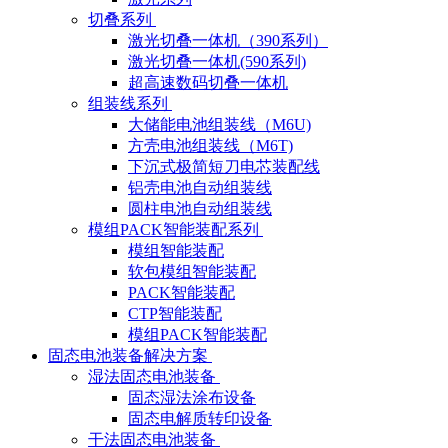
切叠系列
激光切叠一体机（390系列）
激光切叠一体机(590系列)
超高速数码切叠一体机
组装线系列
大储能电池组装线（M6U)
方壳电池组装线（M6T)
下沉式极简短刀电芯装配线
铝壳电池自动组装线
圆柱电池自动组装线
模组PACK智能装配系列
模组智能装配
软包模组智能装配
PACK智能装配
CTP智能装配
模组PACK智能装配
固态电池装备解决方案
湿法固态电池装备
固态湿法涂布设备
固态电解质转印设备
干法固态电池装备