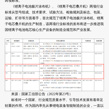
两项标准。
《锂离子电池极片涂布机》、《锂离子电芯叠片机》两项行业
标准从型号组成、技术要求、试验方法、检验规则及标志、包装、
运输、贮存等方面着手，首次规范了锂离子电池极片涂布机、锂离
子电芯叠片机的生产制造，该两项行业标准的发布将进一步推进我
国锂离子电池电芯核心生产设备的制造业规范和产业发展。
来源：国家工信部公告（2022年第23号）
标准对一个国家、行业规范质量水平、引导技术发展有着举足
轻重的作用。作为国内率先从事锂电装备智能制造的企业，一直以