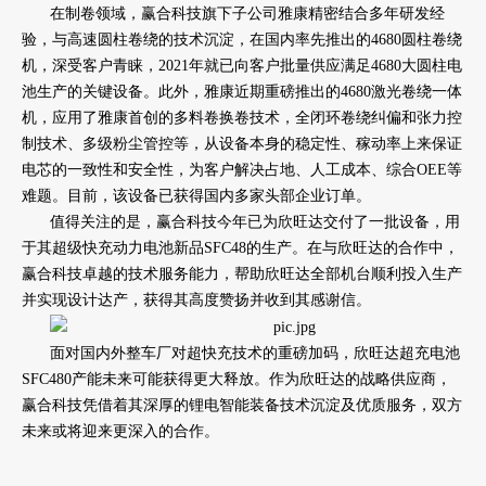
在制卷领域，赢合科技旗下子公司雅康精密结合多年研发经
验，与高速圆柱卷绕的技术沉淀，在国内率先推出的4680圆柱卷绕
机，深受客户青睐，2021年就已向客户批量供应满足4680大圆柱电
池生产的关键设备。此外，雅康近期重磅推出的4680激光卷绕一体
机，应用了雅康首创的多料卷换卷技术，全闭环卷绕纠偏和张力控
制技术、多级粉尘管控等，从设备本身的稳定性、稼动率上来保证
电芯的一致性和安全性，为客户解决占地、人工成本、综合OEE等
难题。目前，该设备已获得国内多家头部企业订单。
值得关注的是，赢合科技今年已为欣旺达交付了一批设备，用
于其超级快充动力电池新品SFC48的生产。在与欣旺达的合作中，
赢合科技卓越的技术服务能力，帮助欣旺达全部机台顺利投入生产
并实现设计达产，获得其高度赞扬并收到其感谢信。
面对国内外整车厂对超快充技术的重磅加码，欣旺达超充电池
SFC480产能未来可能获得更大释放。作为欣旺达的战略供应商，
赢合科技凭借着其深厚的锂电智能装备技术沉淀及优质服务，双方
未来或将迎来更深入的合作。