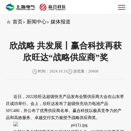
媒
体
报
首页
新闻中心
媒体报道
道
欣战略 共发展丨赢合科技再获
欣旺达“战略供应商”奖
时间：2024.10.31
游览量：20608
近日，2022欣旺达超级快充产品发布会暨供应商大会在山东枣
庄成功举行。会上，欣旺达发布了超级快充动力电池产品
SFC480，并公布了优秀供应商名单。赢合科技以极具竞争力的产
品和高效服务、卓越交付实力被授予战略供应商奖。