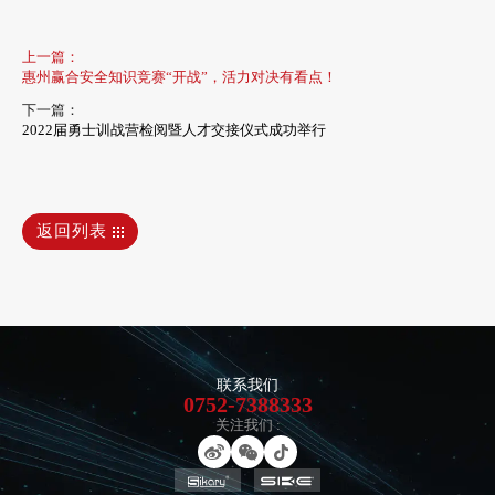
上一篇：
惠州赢合安全知识竞赛“开战”，活力对决有看点！
下一篇：
2022届勇士训战营检阅暨人才交接仪式成功举行
返回列表
联系我们
0752-7388333
关注我们 :