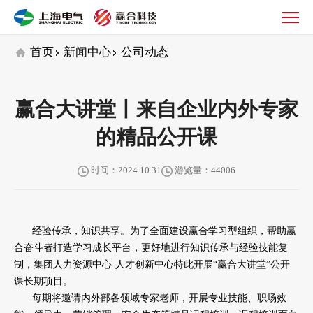
公
司
动
首页
新闻中心
公司动态
态
赢合大讲堂丨来自企业内外专家
的精品公开课
时间：2024.10.31
游览量：44006
经验传承，知识共享。为了全面建设赢合学习型组织，帮助赢
合奋斗者打造学习成长平台，更好地进行知识传承与经验技能复
制，集团人力资源中心-人才创新中心特此开展“赢合大讲堂”公开
课长期项目。
每期将邀请内外部各领域专家老师，开展专业技能、职场效