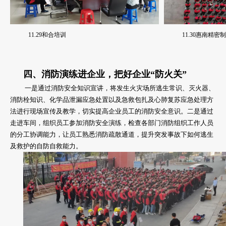
11.29和合培训
11.30惠南精
四、
消防演练进企业，把好企业“防火关”
一是通过消防安全知识宣讲，将发生火灾场所逃生常识、灭火器、
消防栓知识、化学品泄漏应急处置以及急救包扎及心肺复苏应急处理方
法进行现场宣传及教学，切实提高企业员工的消防安全意识。二是通过
走进车间，组织员工参加消防安全演练，检查各部门消防组织工作人员
的分工协调能力，让员工熟悉消防疏散通道，提升突发事故下如何逃生
及救护的自防自救能力。