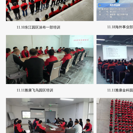
11.18海外事业
11.10东江园区涂布一部培训
11.11雅康飞鸟园区培训
11.11雅康金科