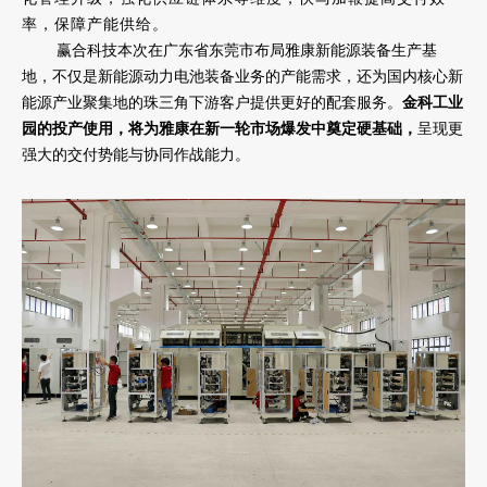
率，保障产能供给。
赢合科技本次在广东省东莞市布局雅康新能源装备生产基
地，不仅是新能源动力电池装备业务的产能需求，还为国内核心新
能源产业聚集地的珠三角下游客户提供更好的配套服务。
金科工业
园的投产使用，将为雅康在新一轮市场爆发中奠定硬基础，
呈现更
强大的交付势能与协同作战能力。