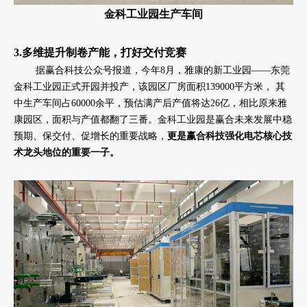
金科工业园生产车间
3
.多维提升制卷产能，打好交付竞赛
据赢合科技公众号报道，今年
8月，雅康的新工业园——东莞
金科工业园正式开园并投产，该园区厂房面积139000平方米， 其
中生产车间占60000余平，预估满产后产值将达26亿，相比原来雅
康园区，面积与产值都翻了三番。金科工业园是赢合未来发展中稳
预期、保交付、促增长的重要战略，
更是赢合科技强化电芯核心技
术龙头地位的重要一子。