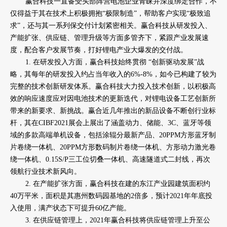
赢合科技一直备受头部阵营电池企业青睐并深度绑定合作，不
仅得益于其在技术上积极拥抱“极限制造”，帮助客户实现“极致追
求”，还与其一系列保交付计划紧密相关。赢合科技从研发投入、
产能扩张、供应链、管理升级等方面多管齐下，紧跟产业发展速
度，配合客户发展节奏，打好锂电产业大爆发的交付战。
1. 在研发投入方面，赢合科技始终贯彻 “创新驱动发展”战
略，其每年的研发投入约占当年收入的6%-8%，如今已构建了较为
完整的技术创新研发体系。赢合科技大力投入技术创新，以积极高
效的响应速度应对因电池技术的更新迭代，对锂电设备工艺创新所
带来的新要求、新挑战。赢合近几年推出的新品设备不断创行业标
杆，其在CIBF2021展会上展出了涵盖动力、储能、3C、蓝牙等领
域的多款高端单机设备，包括涂辊分最新产品、20PPM方形蓝牙制
片卷绕一体机、20PPM方形数码制片卷绕一体机、方形动力激光卷
绕一体机、0.15S/P三工位切叠一体机、高速隧道式二封线，再次
领航行业技术新风向。
2. 在产能扩张方面，赢合科技在建的东江产业园建筑面积约
40万平米，面积是其惠州数码园基地的2倍多，预计2021年年底投
入使用，满产状态下可提升60亿产能。
3. 在供应链管理上，2021年赢合科技将供应链管理上升至公