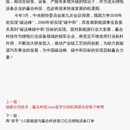
临，相信在研发、设备、产能等多维升级的情况下，作为龙头锂电
设备企业的赢合科技，也必将迎来快速发展的机遇期。
今年3月，中央财经委员会第九次会议强调，我国力争2030年
前实现“碳达峰”，2060年前实现“碳中和”，而发展新能源事业直接
关系到“碳达峰碳中和”目标的实现。面对新能源行业大发展，赢合
科技作为锂电行业设备领域的领军企业，将坚定不移发挥行业标杆
作用，不断加大研发投入，推动产业链工艺协同创新，为助力新能
源汽车事业的发展，为中国碳达峰、碳中和目标的实现贡献赢合力
量！
上一篇：
独家分切技术，赢合科技2mm蓝牙分切机再获头部客户称赞
下一篇：
再“牵手” LG新能源与赢合科技签订亿元锂电设备订单