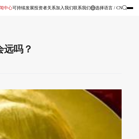
闻中心
可持续发展
投资者关系
加入我们
联系我们
选择语言 / CN
会远吗？