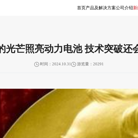
首页
产品及解决方案
公司介绍
新
的光芒照亮动力电池 技术突破还
时间：2024.10.31
游览量：20291