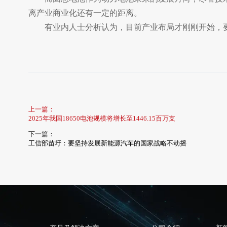
离产业商业化还有一定的距离。
有业内人士分析认为，目前产业布局才刚刚开始，
上一篇：
2025年我国18650电池规模将增长至1446.15百万支
下一篇：
工信部苗圩：要坚持发展新能源汽车的国家战略不动摇