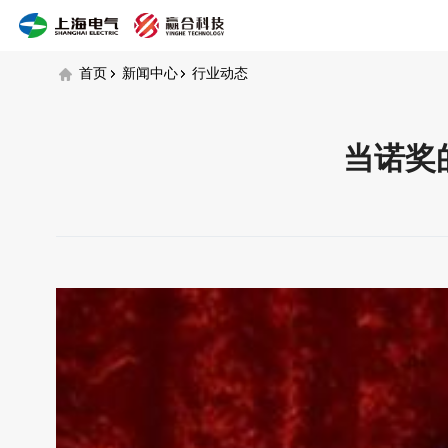
行
业
动
首页
新闻中心
行业动态
态
当诺奖