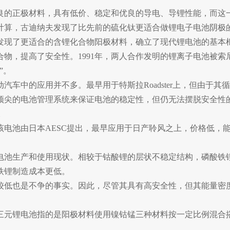
良的正极材料，具有低价、稳定和优良的导电、导锂性能，而这
计算，古迪纳夫发现了比先前的硫化钛更适合做锂电子电池阴极
发现了更适合的含锂化合物阳极材料，确立了现代锂电池的基本
合物，提高了安全性。
1991年，两人合作发明的锂离子电池被
”。
动汽车中的应用并不多。最早用于特斯拉
Roadster上，但
顶尖的电池管理系统来保证电池的稳定性，但仍无法摆脱安全性
。
该电池由日本
AESC提出，最早应用于日产聆风之上，价格低，
电池生产和使用现状。相较于钴酸锂的层状不稳定结构，磷酸铁
铁锂制造成本更低。
较低也是不争的事实。因此，尽管其具有高安全性，但其能量密
。三元锂电池指的是阳极材料使用镍钴锰三种材料按一定比例混